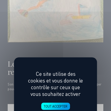
Le prix de l’humour est
remis à Pauline, 4 ans.
Ce site utilise des
cookies et vous donne le
Son étoile de mer a le pouvoir de faire ce qu’elle veut. Le super
contrôle sur ceux que
pouvoir ultime !
vous souhaitez activer
TOUT ACCEPTER