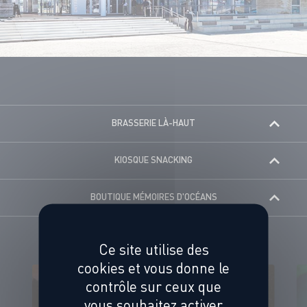
BRASSERIE LÀ-HAUT
KIOSQUE SNACKING
BOUTIQUE MÉMOIRES D'OCÉANS
Ce site utilise des
cookies et vous donne le
contrôle sur ceux que
vous souhaitez activer
VENIR À L'AQUARIUM