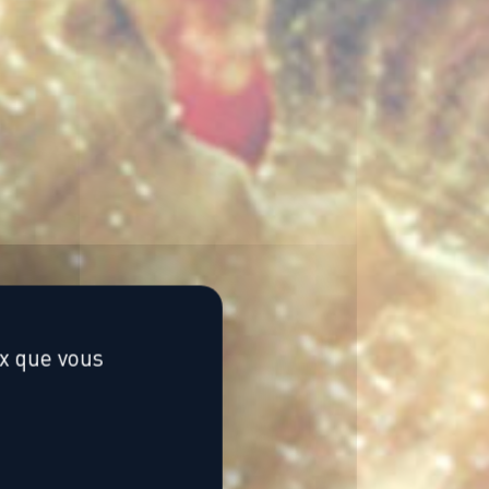
des
s
ux que vous