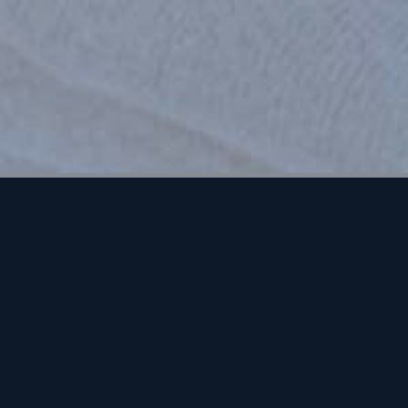
s a débuté
lions de
 dans les
lution