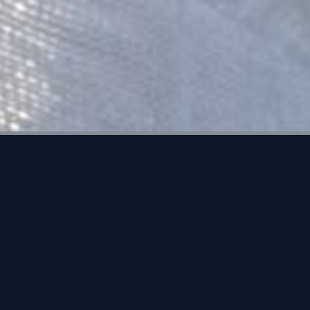
Sac, pail
partout
tonnes d
océan