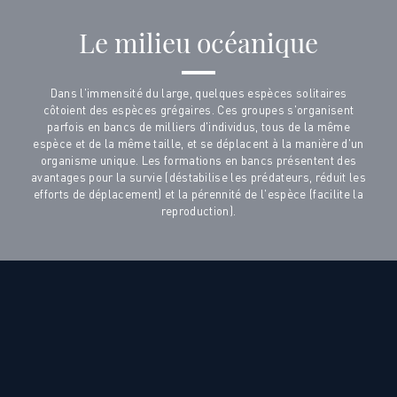
Le milieu océanique
Dans l'immensité du large, quelques espèces solitaires
côtoient des espèces grégaires. Ces groupes s'organisent
parfois en bancs de milliers d'individus, tous de la même
espèce et de la même taille, et se déplacent à la manière d'un
organisme unique. Les formations en bancs présentent des
avantages pour la survie (déstabilise les prédateurs, réduit les
efforts de déplacement) et la pérennité de l'espèce (facilite la
reproduction).