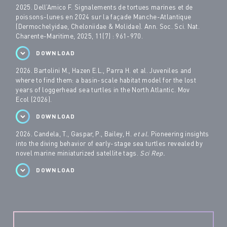
2025. Dell’Amico F. Signalements de tortues marines et de
poissons-lunes en 2024 sur la façade Manche-Atlantique
(Dermochelyidae, Cheloniidae & Molidae). Ann. Soc. Sci. Nat.
Charente-Maritime, 2025, 11(7) : 961-970.
DOWNLOAD
2026. Bartolini M., Hazen E.L., Parra H.
et al.
Juveniles and
where to find them: a basin-scale habitat model for the lost
years of loggerhead sea turtles in the North Atlantic.
Mov
Ecol
(2026).
DOWNLOAD
2026. Candela, T., Gaspar, P., Bailey, H.
et al.
Pioneering insights
into the diving behavior of early-stage sea turtles revealed by
novel marine miniaturized satellite tags.
Sci Rep.
DOWNLOAD