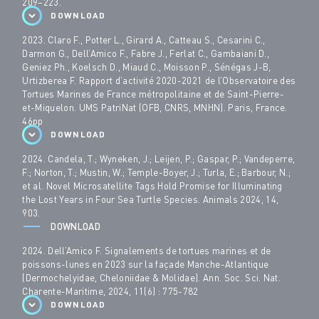
209–223.
DOWNLOAD
2023. Claro F., Potter L., Girard A., Catteau S., Cesarini C.,
Darmon G., Dell’Amico F., Fabre J., Ferlat C., Gambaiani D.,
Geniez Ph., Koelsch D., Miaud C., Moisson P., Sénégas J-B,
Urtizberea F. Rapport d’activité 2020-2021 de l’Observatoire des
Tortues Marines de France métropolitaine et de Saint-Pierre-
et-Miquelon. UMS PatriNat (OFB, CNRS, MNHN). Paris, France.
46pp
DOWNLOAD
2024. Candela, T.; Wyneken, J.; Leijen, P.; Gaspar, P.; Vandeperre,
F.; Norton, T.; Mustin, W.; Temple-Boyer, J.; Turla, E.; Barbour, N.;
et al.
Novel Microsatellite Tags Hold Promise for Illuminating
the Lost Years in Four Sea Turtle Species.
Animals 2024, 14,
903.
DOWNLOAD
2024. Dell’Amico F. Signalements de tortues marines et de
poissons-lunes en 2023 sur la façade Manche-Atlantique
(Dermochelyidae, Cheloniidae & Molidae). Ann. Soc. Sci. Nat.
Charente-Maritime, 2024, 11(6) : 775-782
DOWNLOAD