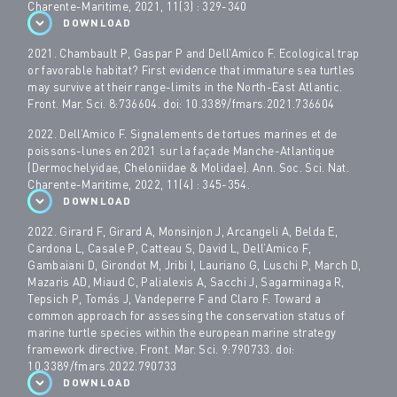
Charente-Maritime, 2021, 11(3) : 329-340
DOWNLOAD
2021. Chambault P, Gaspar P and Dell’Amico F. Ecological trap
or favorable habitat? First evidence that immature sea turtles
may survive at their range-limits in the North-East Atlantic.
Front. Mar. Sci. 8:736604. doi: 10.3389/fmars.2021.736604
2022. Dell’Amico F. Signalements de tortues marines et de
poissons-lunes en 2021 sur la façade Manche-Atlantique
(Dermochelyidae, Cheloniidae & Molidae). Ann. Soc. Sci. Nat.
Charente-Maritime, 2022, 11(4) : 345-354.
DOWNLOAD
2022. Girard F, Girard A, Monsinjon J, Arcangeli A, Belda E,
Cardona L, Casale P, Catteau S, David L, Dell’Amico F,
Gambaiani D, Girondot M, Jribi I, Lauriano G, Luschi P, March D,
Mazaris AD, Miaud C, Palialexis A, Sacchi J, Sagarminaga R,
Tepsich P, Tomás J, Vandeperre F and Claro F. Toward a
common approach for assessing the conservation status of
marine turtle species within the european marine strategy
framework directive.
Front. Mar. Sci.
9:790733. doi:
10.3389/fmars.2022.790733
DOWNLOAD