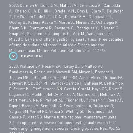
2022. Darmon G., Schulz M., Matiddi M., Liria Loza A., Camedda
A., Chaieb O., A. El Hili H., Bradai M.N., Bray L., Claro F., Dellinger
T., Dell’Amico F., de Lucia G.A. , Duncan E.M., Gambaiani D.,
Godley B., Kaberi, Kaska Y., Martin J., Moreira C., Ostiategui P.,
Pham C.K., Piermarini R., Revuelta O., Rodríguez Y., Silvestri C.,
Snape R., Sozbilen D., Tsangaris C., Vale M., Vandeperre F.,
Miaud C. Drivers of litter ingestion by sea turtles: Three decades
of empirical data collected in Atlantic Europe and the
Mediterranean. Marine Pollution Bulletin 185 – 114364
DOWNLOAD
2023. Wallace BP, Posnik ZA, Hurley BJ, DiMatteo AD,
Bandimere A, Rodriguez I, Maxwell SM, Meyer L, Brenner H,
Jensen MP, LaCasella E, Shamblin BM, Abreu Abreu-Grobois FA,
Stewart KR, Dutton PH, Barrios-Garrido H, Dalleau M, Dell’amico
F, Eckert KL, FitzSimmons NN, Garcia-Cruz M, Hays GC, Kelez S,
Lagueux CJ, Madden Hof CA, Marco A, Martins SLT, Mobaraki A,
Mortimer JA, Nel R, Phillott AD, Pilcher NJ, Putman NF, Rees AF,
Rguez-Baron JM, Seminoff JA, Swaminathan A, Turkozan O,
Vargas SM, Vernet PD, Vilaça S, Whiting SD, Hutchinson BJ,
Casale P, Mast RB. Marine turtle regional management units
2.0: an updated framework for conservation and research of
wide-ranging megafauna species. Endang Species Res. Vol. 52: