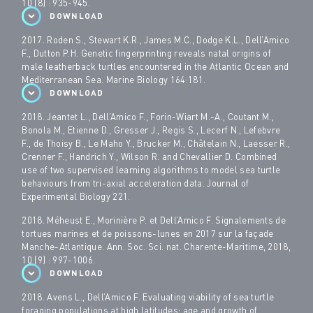
10 (8) : 935-945.
DOWNLOAD
2017. Roden S., Stewart K.R., James M.C., Dodge K.L., Dell’Amico
F., Dutton P.H. Genetic fingerprinting reveals natal origins of
male leatherback turtles encountered in the Atlantic Ocean and
Mediterranean Sea. Marine Biology 164:181.
DOWNLOAD
2018. Jeantet L., Dell’Amico F., Forin-Wiart M.-A., Coutant M.,
Bonola M., Etienne D., Gresser J., Regis S., Lecerf N., Lefebvre
F., de Thoisy B., Le Maho Y., Brucker M., Châtelain N., Laesser R.,
Crenner F., Handrich Y., Wilson R. and Chevallier D. Combined
use of two supervised learning algorithms to model sea turtle
behaviours from tri-axial acceleration data. Journal of
Experimental Biology 221.
2018. Méheust E., Morinière P. et Dell’Amico F. Signalements de
tortues marines et de poissons-lunes en 2017 sur la façade
Manche-Atlantique. Ann. Soc. Sci. nat. Charente-Maritime, 2018,
10 (9) : 997-1006.
DOWNLOAD
2018. Avens L., Dell’Amico F. Evaluating viability of sea turtle
foraging populations at high latitudes: age and growth of